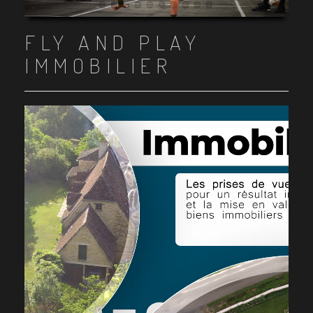
Item 1
Item 2
Item 3
Item 4
Item 5
Item 6
Item 7
Item 8
Item 9
Item 10
FLY AND PLAY
IMMOBILIER