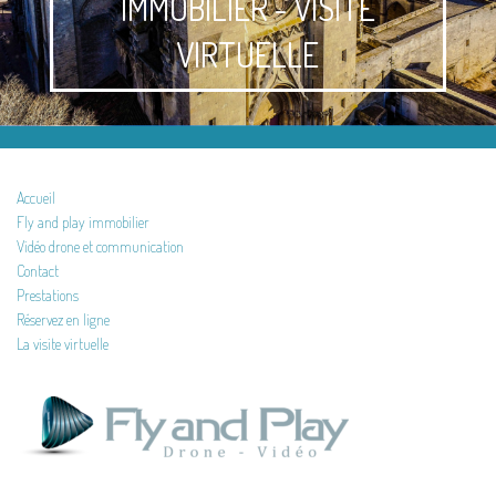
IMMOBILIER - VISITE
VIRTUELLE
Accueil
Fly and play immobilier
Vidéo drone et communication
Contact
Prestations
Réservez en ligne
La visite virtuelle