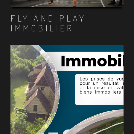
Item 1
Item 2
Item 3
Item 4
Item 5
Item 6
Item 7
Item 8
Item 9
Item 10
FLY AND PLAY
IMMOBILIER