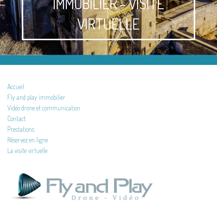
IMMOBILIER - VISITE
VIRTUELLE
Accueil
Fly and play immobilier
Vidéo drone et communication
Contact
Prestations
Réservez en ligne
La visite virtuelle