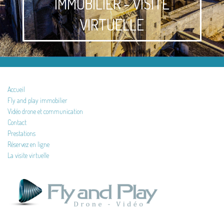
IMMOBILIER - VISITE
VIRTUELLE
Accueil
Fly and play immobilier
Vidéo drone et communication
Contact
Prestations
Réservez en ligne
La visite virtuelle