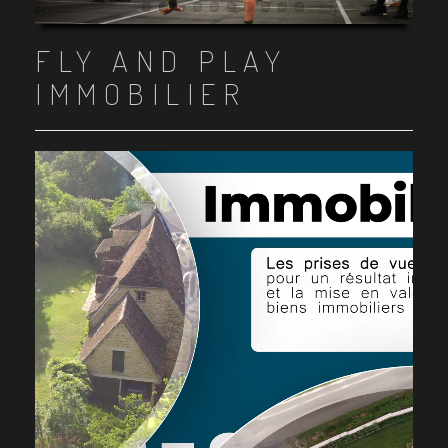
Item 1
Item 2
Item 3
Item 4
Item 5
Item 6
Item 7
Item 8
Item 9
Item 10
FLY AND PLAY
IMMOBILIER