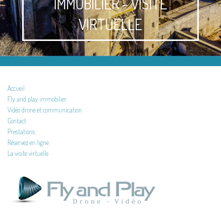
IMMOBILIER - VISITE
VIRTUELLE
Accueil
Fly and play immobilier
Vidéo drone et communication
Contact
Prestations
Réservez en ligne
La visite virtuelle