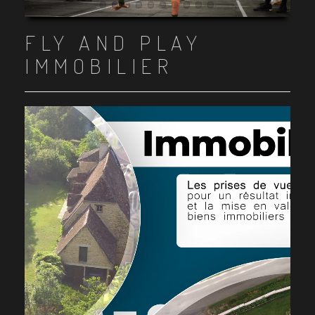
Item 1
Item 2
Item 3
Item 4
Item 5
Item 6
Item 7
Item 8
Item 9
Item 10
FLY AND PLAY
IMMOBILIER