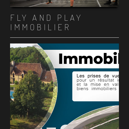
Item 1
Item 2
Item 3
Item 4
Item 5
Item 6
Item 7
Item 8
Item 9
Item 10
FLY AND PLAY
IMMOBILIER