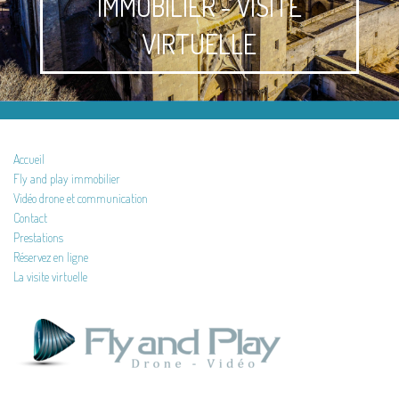
IMMOBILIER - VISITE
VIRTUELLE
Accueil
Fly and play immobilier
Vidéo drone et communication
Contact
Prestations
Réservez en ligne
La visite virtuelle