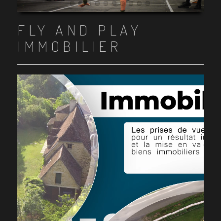
Item 1
Item 2
Item 3
Item 4
Item 5
Item 6
Item 7
Item 8
Item 9
Item 10
FLY AND PLAY
IMMOBILIER