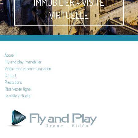
IMMOBILIER - VISITE
VIRTUELLE
Accueil
Fly and play immobilier
Vidéo drone et communication
Contact
Prestations
Réservez en ligne
La visite virtuelle