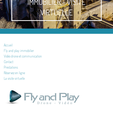
IMMOBILIER - VISITE
VIRTUELLE
Accueil
Fly and play immobilier
Vidéo drone et communication
Contact
Prestations
Réservez en ligne
La visite virtuelle