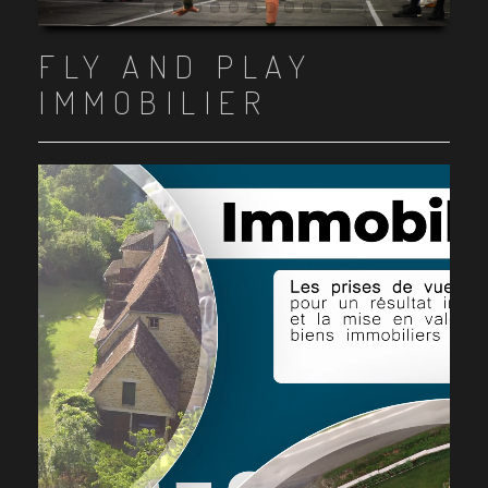
Item 1
Item 2
Item 3
Item 4
Item 5
Item 6
Item 7
Item 8
Item 9
Item 10
FLY AND PLAY
IMMOBILIER