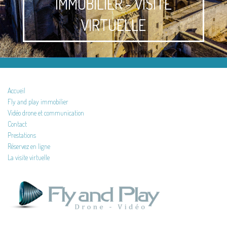
IMMOBILIER - VISITE
VIRTUELLE
Accueil
Fly and play immobilier
Vidéo drone et communication
Contact
Prestations
Réservez en ligne
La visite virtuelle