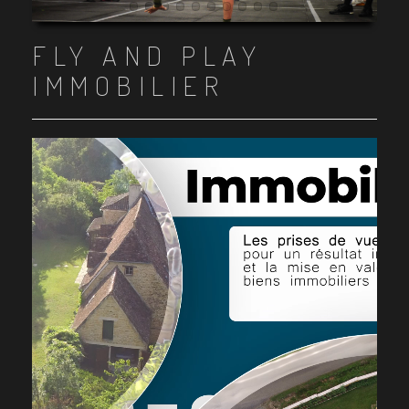
Item 1
Item 2
Item 3
Item 4
Item 5
Item 6
Item 7
Item 8
Item 9
Item 10
FLY AND PLAY
IMMOBILIER